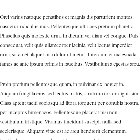
Orci varius natoque penatibus et magnis dis parturient montes,
nascetur ridiculus mus. Pellentesque ultricies pretium pharetra.
Phasellus quis molestie urna. In dictum vel diam vel congue. Duis
consequat, velit quis ullamcorper lacinia, velit lectus imperdiet
urna, sit amet aliquet nisi dolor ut metus. Interdum et malesuada
fames ac ante ipsum primis in faucibus. Vestibulum a egestas arcu.
Proin pretium pellentesque quam, in pulvinar ex laoreet in.
Aliquam fringilla eros sed lectus mattis, a rutrum tortor dignissim.
Class aptent taciti sociosqu ad litora torquent per conubia nostra,
per inceptos himenaeos. Pellentesque placerat nisi non
vestibulum tristique. Vivamus tincidunt suscipit nulla sed
scelerisque. Aliquam vitae est ac arcu hendrerit elementum.