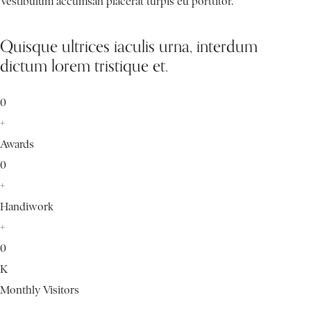
Vestibulum accumsan placerat turpis eu porttitor.
Quisque ultrices iaculis urna, interdum
dictum lorem tristique et.
0
+
Awards
0
+
Handiwork
+
0
K
Monthly Visitors