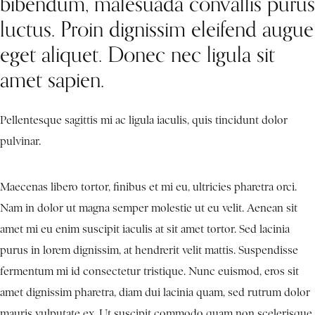
bibendum, malesuada convallis purus
luctus. Proin dignissim eleifend augue
eget aliquet. Donec nec ligula sit
amet sapien.
Pellentesque sagittis mi ac ligula iaculis, quis tincidunt dolor
pulvinar.
Maecenas libero tortor, finibus et mi eu, ultricies pharetra orci.
Nam in dolor ut magna semper molestie ut eu velit. Aenean sit
amet mi eu enim suscipit iaculis at sit amet tortor. Sed lacinia
purus in lorem dignissim, at hendrerit velit mattis. Suspendisse
fermentum mi id consectetur tristique. Nunc euismod, eros sit
amet dignissim pharetra, diam dui lacinia quam, sed rutrum dolor
mauris vulputate ex. Ut suscipit commodo quam non scelerisque.