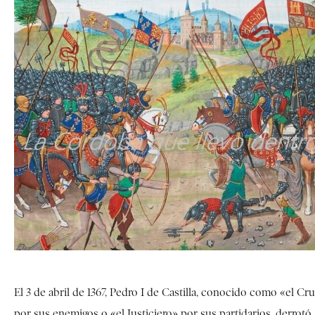
El 3 de abril de 1367, Pedro I de Castilla, conocido como «el Cr
por sus enemigos o «el Justiciero» por sus partidarios, derrotó a